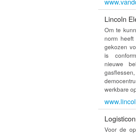
www.vando
Lincoln El
Om te kunn
norm heeft 
gekozen voo
is confor
nieuwe be
gasflessen,
democentru
werkbare op
www.lincol
Logistico
Voor de op