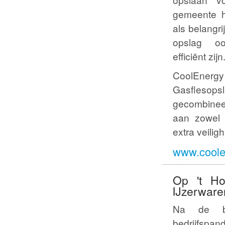
gemeente hi
als belangr
opslag oo
efficiënt zijn
CoolEnerg
Gasfleso
gecombinee
aan zowel i
extra veili
www.coolen
Op 't Ho
IJzerware
Na de b
bedrijfspan