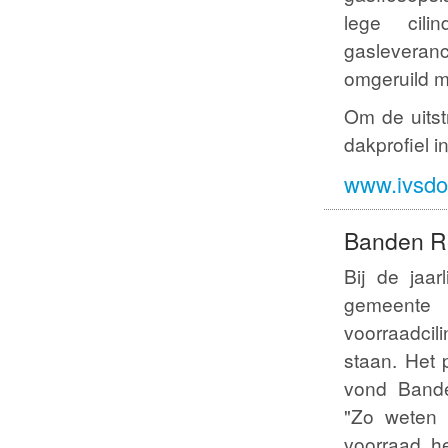
lege cil
gasleveranc
omgeruild m
Om de uitst
dakprofiel i
www.ivsdo
Banden Re
Bij de jaar
gemeente
voorraadcil
staan. Het 
vond Bande
"Zo weten 
voorraad h