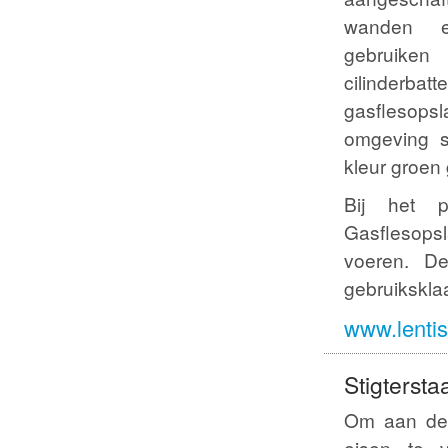
wanden e
gebruike
cilinder
gasflesop
omgeving s
kleur groen 
Bij het p
Gasflesopsl
voeren. De
gebruikskla
www.lentis
Stigtersta
Om aan de 
eisen te vo