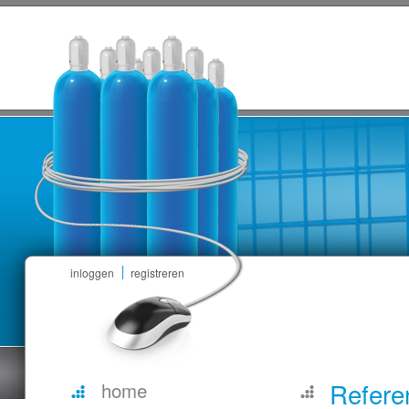
inloggen
registreren
Refere
home