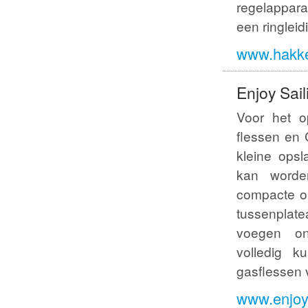
regelappara
een ringleid
www.hakk
Enjoy Sail
Voor het o
flessen en
kleine opsl
kan word
compacte op
tussenplat
voegen on
volledig 
gasflessen v
www.enjoys