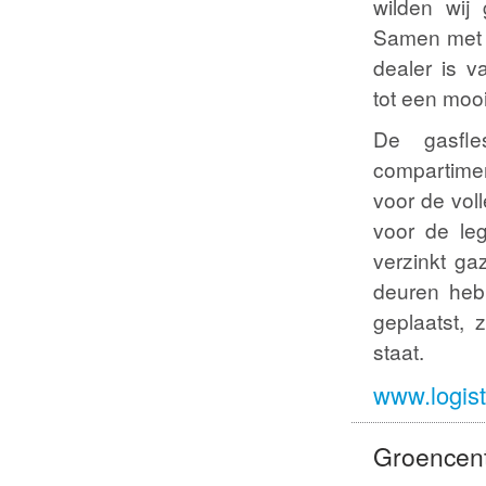
wilden wij 
Samen met o
dealer is v
tot een moo
De gasfle
compartime
voor de vol
voor de le
verzinkt ga
deuren heb
geplaatst,
staat.
www.logist
Groencen