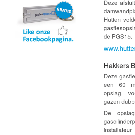
Deze afslui
aanvragen
aanvragen
damwandplaa
Hutten vold
gasflesopsl
de PGS15.
www.hutte
Hakkers 
Deze gasfle
een 60 mi
opslag, vo
gazen dubb
De opslag
gascilinder
installa