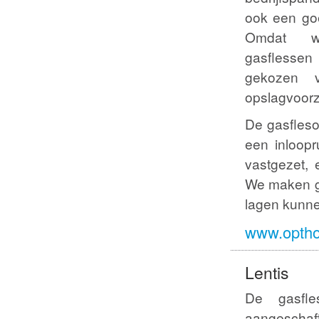
ook een goe
Omdat we
gasfless
gekozen 
opslagvoorz
De gasfleso
een inloopr
vastgezet,
We maken ge
lagen kunne
www.optho
Lentis
De gasfle
aangeschaf