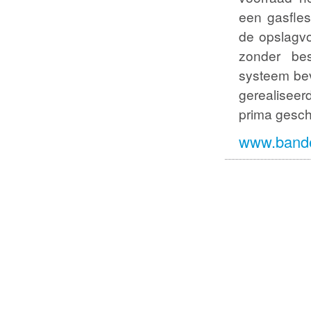
een gasfle
de opslagvo
zonder be
systeem bev
gerealisee
prima gesch
www.banden