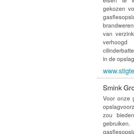
gekozen vo
gasflesop
brandwere
van verzink
verhoog
cilinderbatt
in de opsla
www.stigte
Smink Gr
Voor onze g
opslagvoorz
zou bieden
gebruiken
gasflesopsla