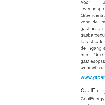
Voor ui
leverin
Groencen
voor de v
gasfless
gasbarbe
terrasheater
de ingang s
meer. Omda
gasflesopsl
waarschuwin
www.groen
CoolEnerg
CoolEnerg
opslaan v