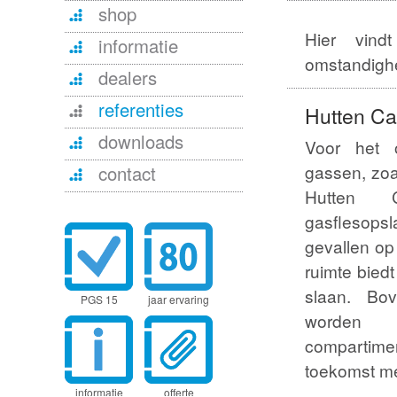
shop
Hier vin
informatie
omstandighe
dealers
referenties
Hutten Ca
downloads
Voor het o
gassen, zoa
contact
Hutten 
gasflesop
gevallen o
ruimte biedt
slaan. Bo
PGS 15
jaar ervaring
worden u
comparti
toekomst me
informatie
offerte