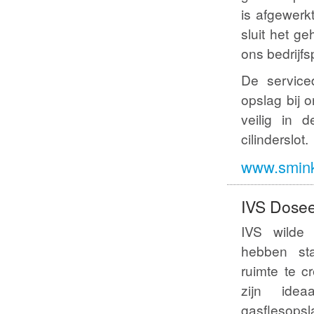
is afgewerk
sluit het ge
ons bedrijf
De service
opslag bij 
veilig in 
cilinderslot.
www.smink
IVS Dosee
IVS wilde 
hebben st
ruimte te c
zijn ide
gasflesopsl