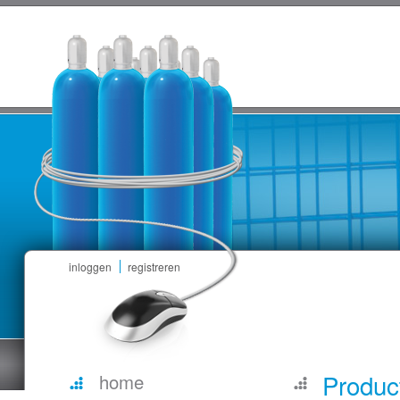
inloggen
registreren
Produc
home