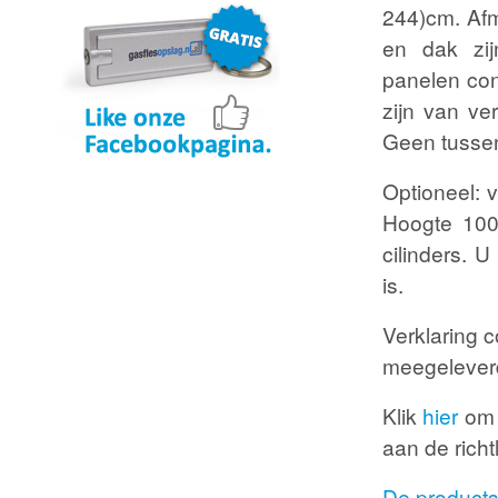
244)cm. Af
aanvragen
aanvragen
en dak zi
panelen con
zijn van ve
Geen tusse
Optioneel: v
Hoogte 100
cilinders. 
is.
Verklaring 
meegelever
Klik
hier
om 
aan de richt
De productsp