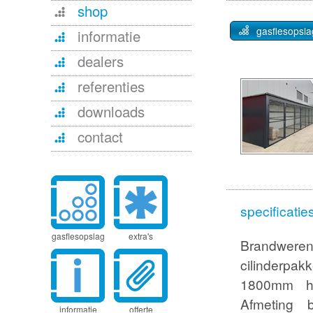
shop
gasflesopsl
informatie
dealers
referenties
downloads
contact
specificatie
gasflesopslag
extra's
Brandwere
cilinderpa
1800mm ho
Afmeting 
informatie
offerte