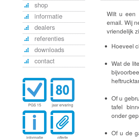
shop
Wilt u een
informatie
email. Wij 
dealers
vriendelijk
referenties
Hoeveel ci
downloads
contact
Wat de lit
bijvoorb
heftruckt
Of u gebru
PGS 15
jaar ervaring
tafel bin
onder gep
Of u de g
informatie
offerte