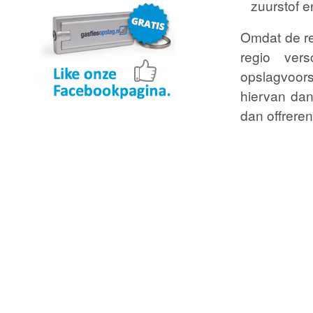
zuurstof 
aanvragen
aanvragen
Omdat de re
regio ver
opslagvoors
hiervan da
dan offrere